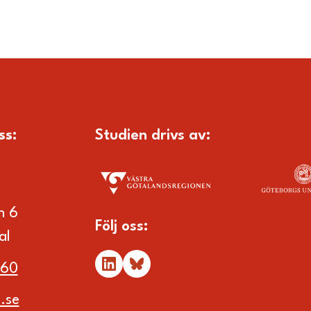
ss
:
Studien drivs av:
n 6
Följ oss:
al
 60
.se