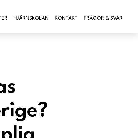
TER
HJÄRNSKOLAN
KONTAKT
FRÅGOR & SVAR
as
rige?
plig