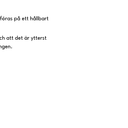
öras på ett hållbart
h att det är ytterst
lingen.