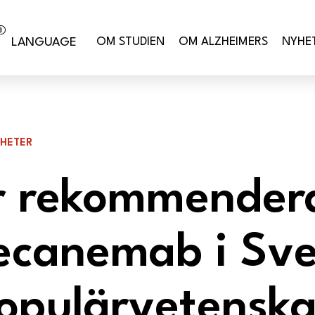
Hoppa till innehåll
OM STUDIEN
OM ALZHEIMERS
NYHE
LANGUAGE
YHETER
r rekommender
Lecanemab i Sve
populärvetenska