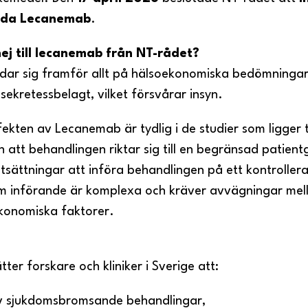
juda Lecanemab
.
nej till lecanemab från NT-rådet?
ndar sig framför allt på hälsoekonomiska bedömninga
sekretessbelagt, vilket försvårar insyn.
ffekten av Lecanemab är tydlig i de studier som ligger t
att behandlingen riktar sig till en begränsad patien
tsättningar att införa behandlingen på ett kontroller
om införande är komplexa och kräver avvägningar mel
ekonomiska faktorer.
ätter forskare och kliniker i Sverige att:
 av sjukdomsbromsande behandlingar,