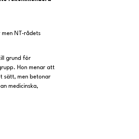
r men NT-rådets
ill grund för
tgrupp. Hon menar att
at sätt, men betonar
lan medicinska,