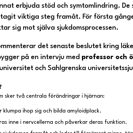
nnat erbjuda stöd och symtomlindring. De 
tagit viktiga steg framåt. För första gång
ktar sig mot själva sjukdomsprocessen.
ommenterar det senaste beslutet kring läk
ygger på en intervju med
professor och ö
universitet och Sahlgrenska universitetssj
?
m sker två centrala förändringar i hjärnan:
r klumpa ihop sig och bilda amyloidplack.
as inne i nervcellerna och påverkar deras funktion.