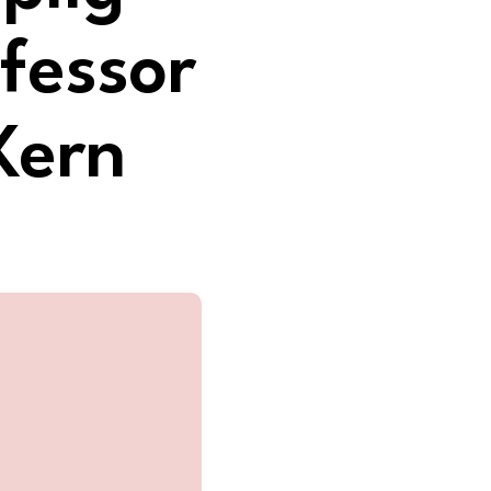
fessor
 Kern