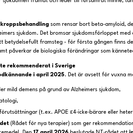
r sjukdomen framåt och leder till försämrat minne, t
ikroppsbehandling
som rensar bort beta-amyloid, d
heimers sjukdom. Det bromsar sjukdomsförloppet med c
tt betydelsefullt framsteg - för första gången finns 
mt påverkar de biologiska förändringar som kännete
nte rekommenderat i Sverige
odkännande i april 2025
. Det är avsett för vuxna 
eller mild demens på grund av Alzheimers sjukdom,
atologi,
förutsättningar (t.ex. APOE ε4‑icke‑bärare eller hete
det
(Rådet för nya terapier) som ger rekommendatione
äkemedel. Den
17 april 2026
beslutade NT‑rådet att
i