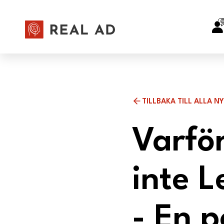
TILLBAKA TILL ALLA N
Varfö
inte 
- En 