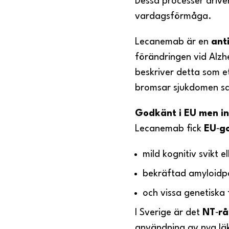
Dessa processer drive
vardagsförmåga.
Lecanemab är en
ant
förändringen vid Alz
beskriver detta som e
bromsar sjukdomen sa
Godkänt i EU men i
Lecanemab fick
EU
‑
g
mild kognitiv svikt 
bekräftad amyloidp
och vissa genetiska 
I Sverige är det
NT
‑
rå
användning av nya l