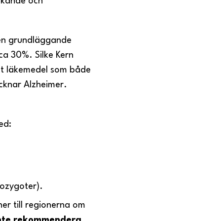
änkande och
en grundläggande
a 30%. Silke Kern
det läkemedel som både
cknar Alzheimer.
med:
rozygoter).
r till regionerna om
nte rekommendera