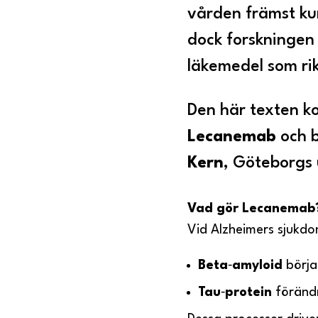
vården främst ku
dock forskningen 
läkemedel som ri
Den här texten k
Lecanemab
och b
Kern
, Göteborgs 
Vad gör Lecanemab
Vid Alzheimers sjukdo
Beta
‑
amyloid
börja
Tau
‑
protein
förändr