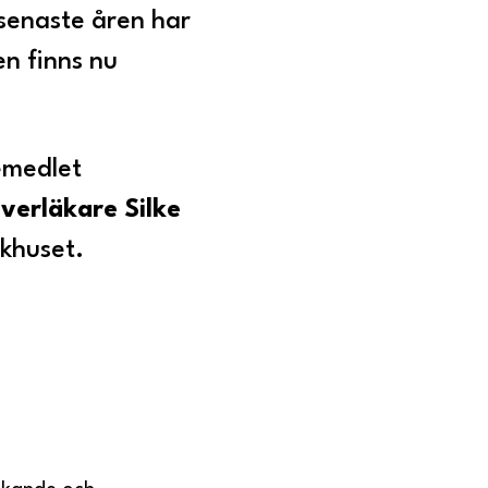
senaste åren har
en finns nu
emedlet
verläkare Silke
ukhuset.